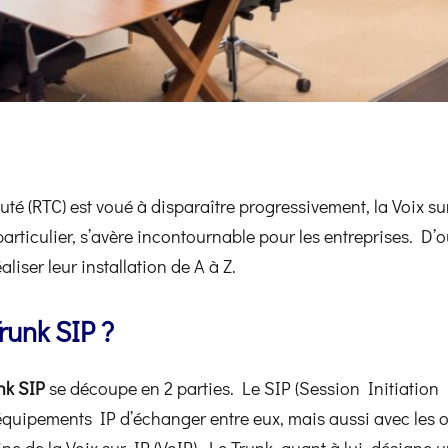
 (RTC) est voué à disparaître progressivement, la Voix su
particulier, s’avère incontournable pour les entreprises. D’où
liser leur installation de A à Z.
runk SIP ?
nk SIP
se découpe en 2 parties. Le SIP (Session Initiation 
uipements IP d’échanger entre eux, mais aussi avec les op
ine de la Voix sur IP (VoIP). Le Trunk, quant à lui, désign