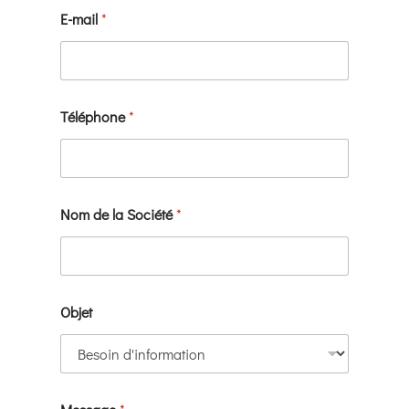
E-mail
*
Téléphone
*
E
Nom de la Société
*
-
m
a
i
l
l
Objet
a
d
e